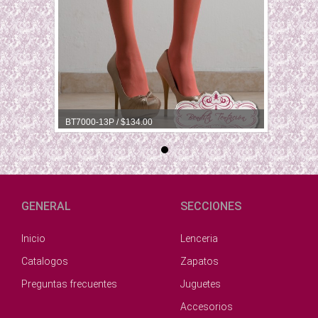
BT7000-13P / $134.00
BT7000-13
GENERAL
SECCIONES
Inicio
Lenceria
Catalogos
Zapatos
Preguntas frecuentes
Juguetes
Accesorios