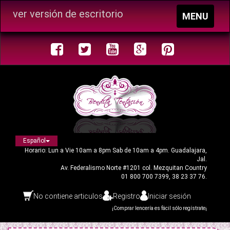
ver versión de escritorio
Toggle
MENU
navigation
Español
Horario: Lun a Vie 10am a 8pm Sab de 10am a 4pm. Guadalajara,
Jal.
Av. Federalismo Norte #1201 col. Mezquitan Country
01 800 700 7399, 38 23 37 76.
No contiene articulos
Registro
Iniciar sesión
¡Comprar lencería es fácil sólo regístrate¡