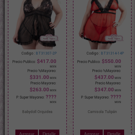
BT31307-2P
BT31314-14P
$417.00
$550.00
$331.00
$437.00
$263.00
$347.00
Babydoll Orquidea
Camisola Tulipán