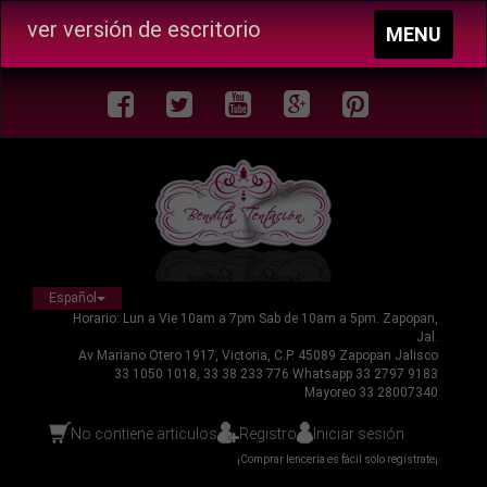
ver versión de escritorio
Toggle
MENU
navigation
Español
Horario: Lun a Vie 10am a 7pm Sab de 10am a 5pm. Zapopan,
Jal.
Av Mariano Otero 1917, Victoria, C.P. 45089 Zapopan Jalisco
33 1050 1018, 33 38 233 776 Whatsapp 33 2797 9183
Mayoreo 33 28007340
No contiene articulos
Registro
Iniciar sesión
¡Comprar lencería es fácil sólo regístrate¡