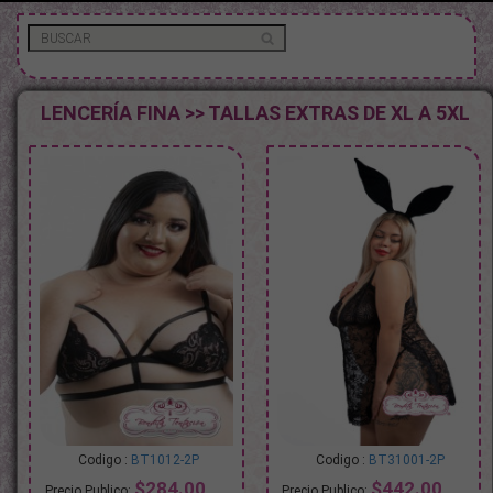
LENCERÍA FINA >> TALLAS EXTRAS DE XL A 5XL
BT1012-2P
BT31001-2P
$284.00
$442.00