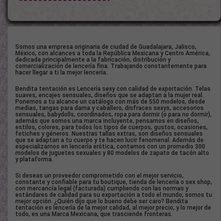
Somos una empresa originaria de ciudad de Guadalajara, Jalisco,
México, con alcances a toda la República Mexicana y Centro América,
dedicada principalmente a la fabricación, distribución y
comercialización de lencería fina. Trabajando constantemente para
hacer llegar a ti la mejor lencería.
Bendita tentación es Lencería sexy con calidad de exportación. Telas
suaves, encajes sensuales, diseños que se adaptan a la mujer real.
Ponemos a tu alcance un catálogo con más de 550 modelos, desde
medias, tangas para dama y caballero, disfraces sexys, accesorios
sensuales, babydolls, coordinados, ropa para dormir (o para no dormir),
además que somos una marca incluyente, pensamos en diseños,
estilos, colores, para todos los tipos de cuerpos, gustos, ocasiones,
fetiches y géneros. Nuestras tallas extras, son diseños sensuales
que se adaptan a tu cuerpo y te hacen lucir fenomenal. Además de
especializarnos en lencería erótica, contamos con un promedio 300
modelos de juguetes sexuales y 80 modelos de zapato de tacón alto
y plataforma.
Si deseas un proveedor comprometido con el mejor servicio,
constante y confiable para tu boutique, tienda de lencería o sex shop,
con mercancía legal (facturada) cumpliendo con las normas y
estándares de calidad para su exportación a todo el mundo; somos tu
mejor opción. ¿Quién dijo que lo bueno debe ser caro? Bendita
tentación es lencería de la mejor calidad, al mejor precio, y lo mejor de
todo, es una Marca Mexicana, que trasciende fronteras.