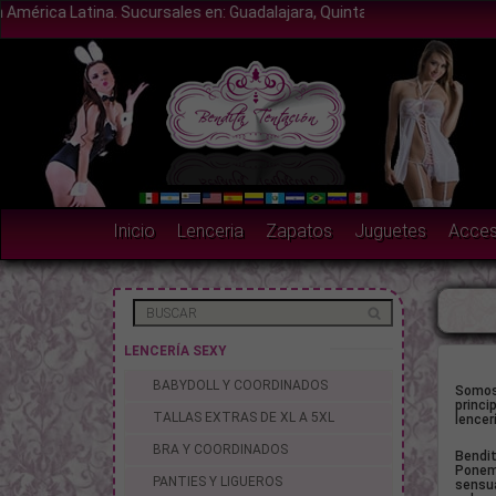
cursales en: Guadalajara, Quintana Roo, Jalapa Veracruz, Edo de Méxi
Inicio
Lenceria
Zapatos
Juguetes
Acces
LENCERÍA SEXY
BABYDOLL Y COORDINADOS
Somos 
princi
TALLAS EXTRAS DE XL A 5XL
lencerí
BRA Y COORDINADOS
Bendit
Ponemo
PANTIES Y LIGUEROS
sensua