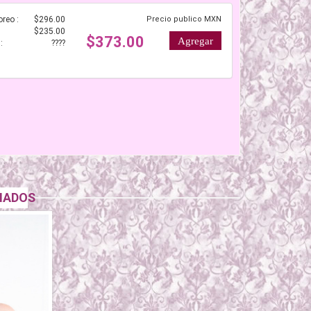
reo :
$296.00
Precio publico MXN
$235.00
$373.00
:
????
NADOS