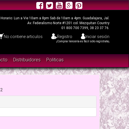
allarta, Córdoba Veracruz, Guanajuato, Michoacán, Campeche, Ensenada
Horario: Lun a Vie 10am a 8pm Sab de 10am a 4pm. Guadalajara, Jal.
Av. Federalismo Norte #1201 col. Mezquitan Country
01 800 700 7399, 38 23 37 76.
No contiene articulos
Registro
Iniciar sesión
¡Comprar lencería es fácil sólo regístrate¡
acto
Distribuidores
Politicas
a
-2