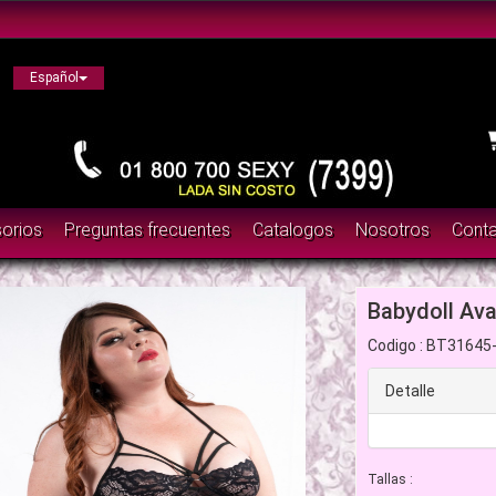
eón, Culiacán, Zapopan, Querétaro, Nayarit, Tonalá, Cancún, Nuevo V
Español
orios
Preguntas frecuentes
Catalogos
Nosotros
Cont
Babydoll Av
Codigo : BT31645
Detalle
Tallas :