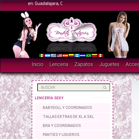
: Guadalajara, Quintana Roo, Jalapa Veracruz, Edo de México, Nuevo L
Inicio
Lenceria
Zapatos
Juguetes
Acces
LENCERÍA SEXY
BABYDOLL Y COORDINADOS
TALLAS EXTRAS DE XL A 5XL
BRA Y COORDINADOS
PANTIES Y LIGUEROS